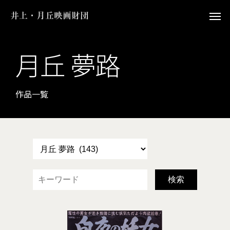
月丘 夢路
作品一覧