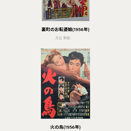
裏町のお転婆娘(1956年)
月丘 夢路
火の鳥(1956年)