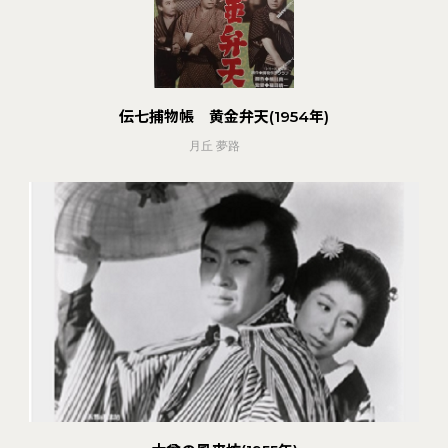
伝七捕物帳 黄金弁天(1954年)
月丘 夢路