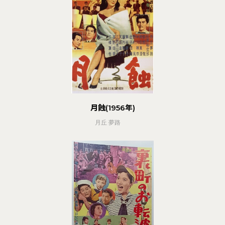
月蝕(1956年)
月丘 夢路