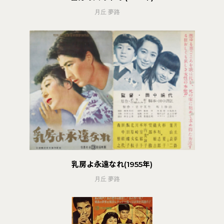
月丘 夢路
乳房よ永遠なれ(1955年)
月丘 夢路