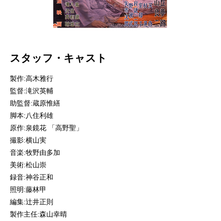
スタッフ・キャスト
製作:高木雅行
監督:滝沢英輔
助監督:蔵原惟繕
脚本:八住利雄
原作:泉鏡花 「高野聖」
撮影:横山実
音楽:牧野由多加
美術:松山崇
録音:神谷正和
照明:藤林甲
編集:辻井正則
製作主任:森山幸晴