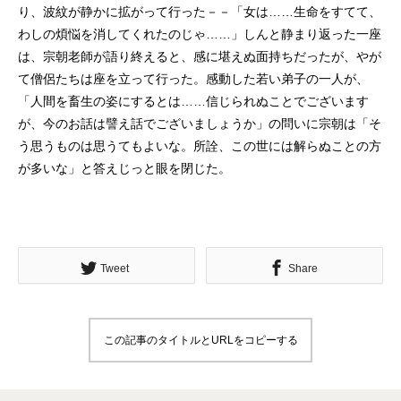
り、波紋が静かに拡がって行った－－「女は……生命をすてて、
わしの煩悩を消してくれたのじゃ……」しんと静まり返った一座
は、宗朝老師が語り終えると、感に堪えぬ面持ちだったが、やが
て僧侶たちは座を立って行った。感動した若い弟子の一人が、
「人間を畜生の姿にするとは……信じられぬことでございます
が、今のお話は譬え話でございましょうか」の問いに宗朝は「そ
う思うものは思うてもよいな。所詮、この世には解らぬことの方
が多いな」と答えじっと眼を閉じた。
Tweet
Share
この記事のタイトルとURLをコピーする