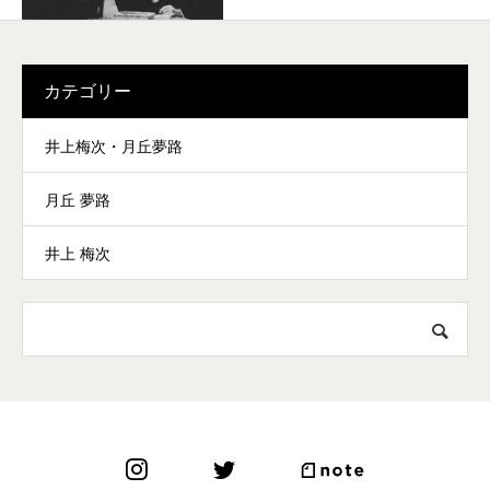
カテゴリー
井上梅次・月丘夢路
月丘 夢路
井上 梅次