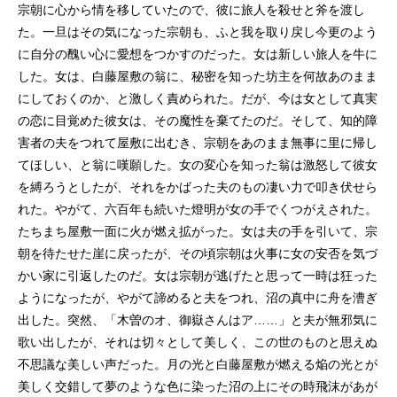
宗朝に心から情を移していたので、彼に旅人を殺せと斧を渡し
た。一旦はその気になった宗朝も、ふと我を取り戻し今更のよう
に自分の醜い心に愛想をつかすのだった。女は新しい旅人を牛に
した。女は、白藤屋敷の翁に、秘密を知った坊主を何故あのまま
にしておくのか、と激しく責められた。だが、今は女として真実
の恋に目覚めた彼女は、その魔性を棄てたのだ。そして、知的障
害者の夫をつれて屋敷に出むき、宗朝をあのまま無事に里に帰し
てほしい、と翁に嘆願した。女の変心を知った翁は激怒して彼女
を縛ろうとしたが、それをかばった夫のもの凄い力で叩き伏せら
れた。やがて、六百年も続いた燈明が女の手でくつがえされた。
たちまち屋敷一面に火が燃え拡がった。女は夫の手を引いて、宗
朝を待たせた崖に戻ったが、その頃宗朝は火事に女の安否を気づ
かい家に引返したのだ。女は宗朝が逃げたと思って一時は狂った
ようになったが、やがて諦めると夫をつれ、沼の真中に舟を漕ぎ
出した。突然、「木曽のオ、御嶽さんはア……」と夫が無邪気に
歌い出したが、それは切々として美しく、この世のものと思えぬ
不思議な美しい声だった。月の光と白藤屋敷が燃える焔の光とが
美しく交錯して夢のような色に染った沼の上にその時飛沫があが