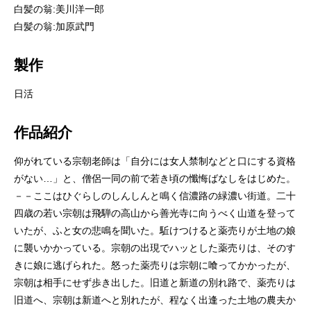
白髪の翁:美川洋一郎
白髪の翁:加原武門
製作
日活
作品紹介
仰がれている宗朝老師は「自分には女人禁制などと口にする資格
がない…」と、僧侶一同の前で若き頃の懺悔ばなしをはじめた。
－－ここはひぐらしのしんしんと鳴く信濃路の緑濃い街道。二十
四歳の若い宗朝は飛騨の高山から善光寺に向うべく山道を登って
いたが、ふと女の悲鳴を聞いた。駈けつけると薬売りが土地の娘
に襲いかかっている。宗朝の出現でハッとした薬売りは、そのす
きに娘に逃げられた。怒った薬売りは宗朝に喰ってかかったが、
宗朝は相手にせず歩き出した。旧道と新道の別れ路で、薬売りは
旧道へ、宗朝は新道へと別れたが、程なく出逢った土地の農夫か