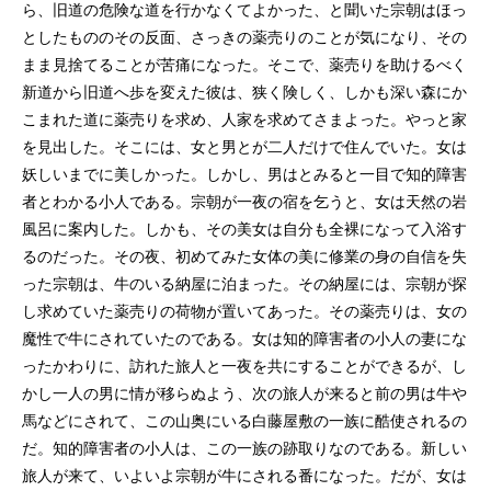
ら、旧道の危険な道を行かなくてよかった、と聞いた宗朝はほっ
としたもののその反面、さっきの薬売りのことが気になり、その
まま見捨てることが苦痛になった。そこで、薬売りを助けるべく
新道から旧道へ歩を変えた彼は、狭く険しく、しかも深い森にか
こまれた道に薬売りを求め、人家を求めてさまよった。やっと家
を見出した。そこには、女と男とが二人だけで住んでいた。女は
妖しいまでに美しかった。しかし、男はとみると一目で知的障害
者とわかる小人である。宗朝が一夜の宿を乞うと、女は天然の岩
風呂に案内した。しかも、その美女は自分も全裸になって入浴す
るのだった。その夜、初めてみた女体の美に修業の身の自信を失
った宗朝は、牛のいる納屋に泊まった。その納屋には、宗朝が探
し求めていた薬売りの荷物が置いてあった。その薬売りは、女の
魔性で牛にされていたのである。女は知的障害者の小人の妻にな
ったかわりに、訪れた旅人と一夜を共にすることができるが、し
かし一人の男に情が移らぬよう、次の旅人が来ると前の男は牛や
馬などにされて、この山奥にいる白藤屋敷の一族に酷使されるの
だ。知的障害者の小人は、この一族の跡取りなのである。新しい
旅人が来て、いよいよ宗朝が牛にされる番になった。だが、女は