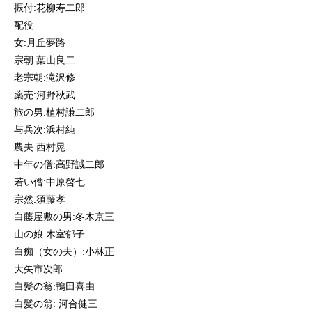
振付:花柳寿二郎
配役
女:月丘夢路
宗朝:葉山良二
老宗朝:滝沢修
薬売:河野秋武
旅の男:植村謙二郎
与兵次:浜村純
農夫:西村晃
中年の僧:高野誠二郎
若い僧:中原啓七
宗然:須藤孝
白藤屋敷の男:冬木京三
山の娘:木室郁子
白痴（女の夫）:小林正
大矢市次郎
白髪の翁:鴨田喜由
白髪の翁: 河合健三