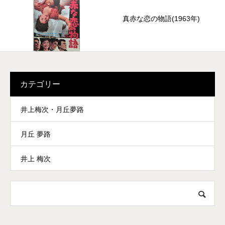
真赤な恋の物語(1963年)
カテゴリー
井上梅次・月丘夢路
月丘 夢路
井上 梅次