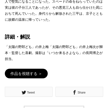
人で堅気になることになった。スペードの命をねらっていたのは
実は彼の子分三人であったが、その悪党三人も自ら仕かけた罠に
おちて死んでいった。身代りから解放された三平は、京子ととも
に故郷の温泉に帰っていった。
詳細・解説
「太陽の野郎ども」の井上梅「太陽の野郎ども」の井上梅次が脚
本・監督した喜劇。撮影は「いつか来るさよなら」の長岡博之が
担当。
作品を視聴する ＞
Tweet
Share