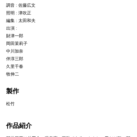
調音 : 佐藤広文
照明 : 津吹正
編集 : 太田和夫
出演 :
財津一郎
岡田茉莉子
中川加奈
伴淳三郎
久里千春
牧伸二
製作
松竹
作品紹介