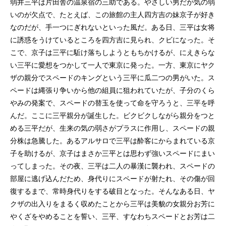
弱井三平は片田舎の温泉宿の三助である。やさしい男だが気の弱
いのが欠点で、たとえば、この旅館の主人四方吉の妹京子が好き
なのだが、手一つにぎれないといった風だ。ある日、三平は女将
に誘惑をうけているところを四方吉に見られ、クビになった。そ
こで、京子は三平に駈け落ちしようともちかけるが、にえきらな
い三平に愛想をつかして一人で東京に発った。一方、東京にヤク
ザの親分でスペードのキングという三平に瓜二つの男がいた。ス
ペードは縄張り争いから他の組員に狙われていたが、子分のくら
やみの発案で、スペードの替玉を使って命を守ろうと、三平を呼
んだ。ここに三平親分が誕生した。ビクビクしながら親分をつと
める三平だが、生来の気の弱さがプラスに作用し、スペードの親
分株は急騰した。あるアルサロで三平は酔客にからまれている京
子を助けるが、京子はまさか三平とは思わず強いスペードにまい
ってしまった。その夜、三平は二人の暴漢に襲われ、スペードの
部屋に逃げ込んだため、身代りにスペードが射たれ、その傷が回
復するまで、常時身代りをする破目となった。そんなある日、ヤ
クザの出入りをまるく収めたことから三平は美貌の女親分お芳に
やくざをやめることを誓い、三平、すなわちスペードとお芳は二