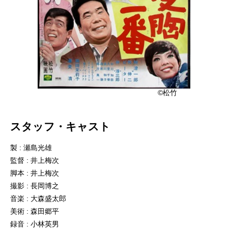
©松竹
スタッフ・キャスト
製 : 瀬島光雄
監督 : 井上梅次
脚本 : 井上梅次
撮影 : 長岡博之
音楽 : 大森盛太郎
美術 : 森田郷平
録音 : 小林英男