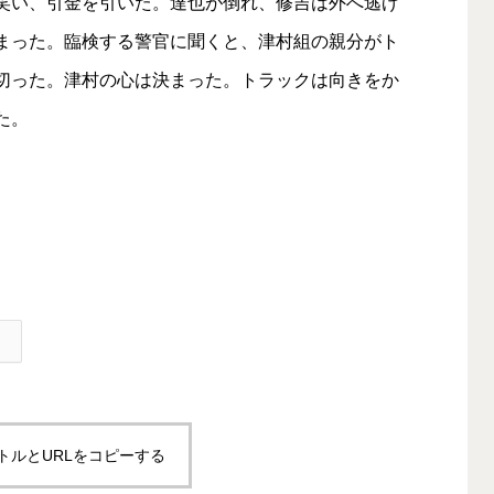
笑い、引金を引いた。達也が倒れ、修吉は外へ逃げ
まった。臨検する警官に聞くと、津村組の親分がト
切った。津村の心は決まった。トラックは向きをか
た。
トルとURLをコピーする