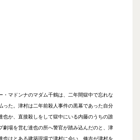
ー・マドンナのマダム千鶴は、二年間獄中で忘れな
払った。津村は二年前殺人事件の黒幕であった自分
達也か、直接殺しをして獄中にいる内藤のうちの誰
プ劇場を営む達也の所へ警官が踏み込んだのと、津
達也はとある建築現場で津村に会い、修吉が津村を