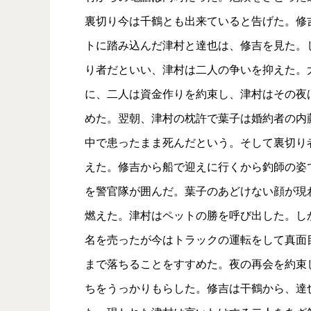
裏切り今は千鶴とも出来ていると告げた。修
トに踏み込んだ津村と達也は、修吉を見た。
り者だといい、津村は二人の争いを抑えた。
に、二人は資金作りを約束し、津村はその夜
めた。翌朝、津村の枕許で葉子は婚約者の内
中で患ったまま死んだという。そして裏切り
えた。修吉から船で迎えに行くから釣師の姿
を警官隊が囲んだ。葉子のあどけない顔が現
燃えた。津村はペットの勝を呼び出した。し
名を売ったが今はトラックの運転をして真面
まで落ちることをすすめた。夜の再会を約束
ちをうっかりもらした。修吉は干鶴から、達