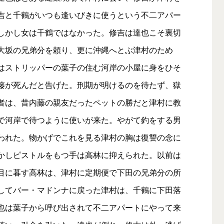
吉と千鶴がいつも逢いびきに使うという不二アパー
しかし女は千鶴ではなかった。修吉は達也こそ裏切
大坂の兄弟分を頼り、更に沖縄へとぶ津村のため
はストリッパーの葉子の住む河岸の小屋に身をひそ
藤が死んだと告げた。刑期が明けるのを待たず、獄
者は、昔内藤の親友だったペットの勝だと津村に教
で河岸で待つように使いが来た。やがて釣をする男
われた。物かげでこれを見る津村の胸は復讐の念に
かしピストルをもつ手は高林に抑えられた。以前は
目に暮す高林は、津村に定期便で下田の兄弟分の所
してバー・マドンナに戻った津村は、千鶴に下田落
也は葉子から呼び出されて不二アパートにやって来