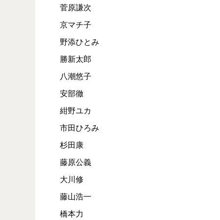
菅原謙次
京マチ子
野添ひとみ
勝新太郎
八潮悠子
安部徹
紺野ユカ
市田ひろみ
杉田康
藤原公義
大川修
藤山浩一
橋本力