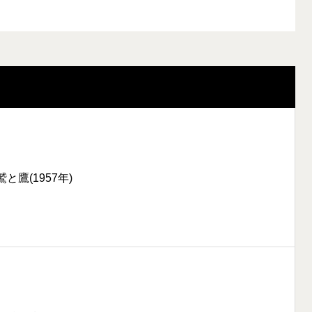
鷲と鷹(1957年)