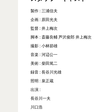
製作 : 三浦信夫
企画 : 原田光夫
監督 : 井上梅次
脚本 : 斎藤良輔 芦沢俊郎 井上梅次
撮影 : 小林節雄
音楽 : 河辺公一
美術 : 柴田篤二
録音 : 長谷川光雄
照明 : 泉正蔵
出演 :
長谷川一夫
川口浩