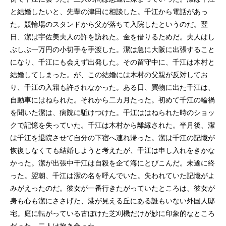
と結婚したいと、先輩の津田に相談した。千江から電話があっ
た。競輪場のスタンドから父が落ちて入院したというのだ。翌
日、潔は宇佐美夫人の許を訪れた。金を借りるためだ。夫人はし
ぶしぶ一万円の小切手を手渡した。潔は急に大阪に出張すること
になり、千江にも会えず出発した。その留守中に、千江は木村と
結婚してしまった。が、この結婚には木村の父親が反対してお
り、千江の入籍も許されなかった。ある日、買物に出た千江は、
自動車にはねられた。それから二カ月たった。初めて千江の輪禍
を聞いた潔は、病院に駈けつけた。千江ははねられた時のショッ
クで記憶を失っていた。千江は木村から離縁された。半月後、潔
は千江を退院させて自分の下宿へ連れ帰った。潔は千江の記憶が
恢復しなくても結婚しようと考えたが、千江は申し入れをきかな
かった。潔が出張中干江は自殺を企て海にとびこんだ。未遂に終
った。翌朝、千江は潔の名を呼んでいた。失われていた記憶がよ
みがえったのだ。彼女が一番行きたがっていたところは、彼女が
身も心も潔にささげた、港が見える丘にある誰もいない外国人邸
宅。庭に転がっている古ぼけた芝刈機だけが妙に印象的なところ