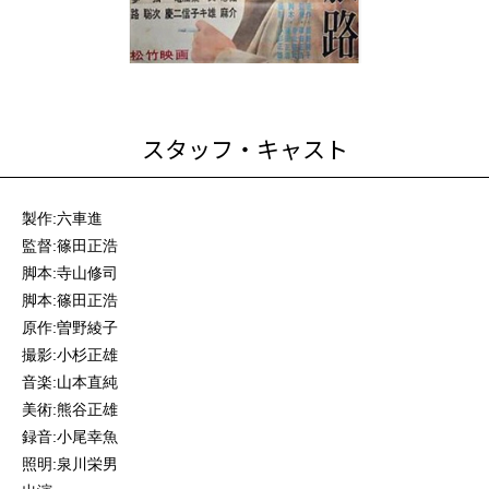
スタッフ・キャスト
製作:六車進
監督:篠田正浩
脚本:寺山修司
脚本:篠田正浩
原作:曽野綾子
撮影:小杉正雄
音楽:山本直純
美術:熊谷正雄
録音:小尾幸魚
照明:泉川栄男