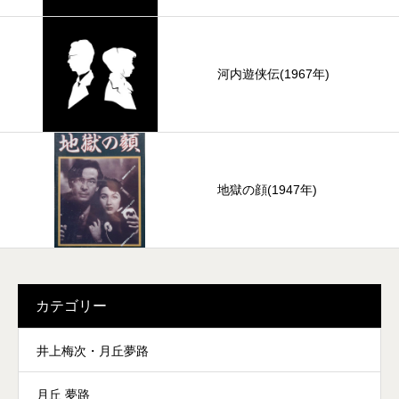
河内遊侠伝(1967年)
地獄の顔(1947年)
カテゴリー
井上梅次・月丘夢路
月丘 夢路