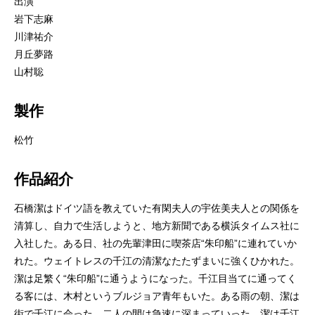
出演
岩下志麻
川津祐介
月丘夢路
山村聡
製作
松竹
作品紹介
石橋潔はドイツ語を教えていた有閑夫人の宇佐美夫人との関係を
清算し、自力で生活しようと、地方新聞である横浜タイムス社に
入社した。ある日、社の先輩津田に喫茶店“朱印船”に連れていか
れた。ウェイトレスの千江の清潔なたたずまいに強くひかれた。
潔は足繁く“朱印船”に通うようになった。千江目当てに通ってく
る客には、木村というブルジョア青年もいた。ある雨の朝、潔は
街で千江に会った。二人の間は急速に深まっていった。潔は千江