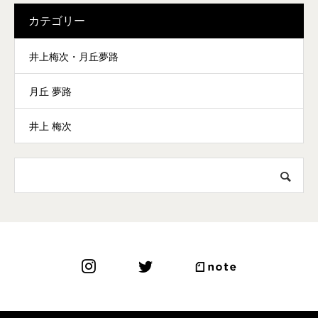
カテゴリー
井上梅次・月丘夢路
月丘 夢路
井上 梅次