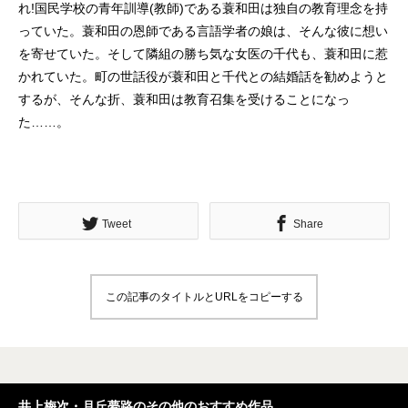
れ!国民学校の青年訓導(教師)である蓑和田は独自の教育理念を持
っていた。蓑和田の恩師である言語学者の娘は、そんな彼に想い
を寄せていた。そして隣組の勝ち気な女医の千代も、蓑和田に惹
かれていた。町の世話役が蓑和田と千代との結婚話を勧めようと
するが、そんな折、蓑和田は教育召集を受けることになっ
た……。
Tweet
Share
この記事のタイトルとURLをコピーする
井上梅次・月丘夢路のその他のおすすめ作品