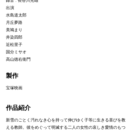
録音 : 長谷川光雄
出演
水島道太郎
月丘夢路
美鳩まり
井染四郎
近松里子
国分ミサオ
高山徳右衛門
製作
宝塚映画
作品紹介
新雪のごとく汚れなき心を持って伸びゆく子等に生きる喜びを教
える教師。彼をめぐって明滅する二人の女性の哀しき愛情のもつ