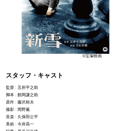
©宝塚映画
スタッフ・キャスト
監督 : 五所平之助
脚本 : 館岡謙之助
原作 : 藤沢桓夫
撮影 : 岡野薫
音楽 : 久保田公平
美術 : 今井高一