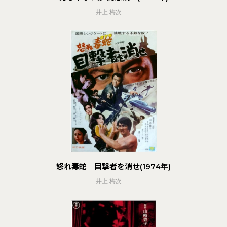
井上 梅次
怒れ毒蛇 目撃者を消せ(1974年)
井上 梅次