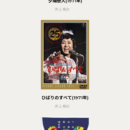
夕陽戀人(1971年)
井上 梅次
ひばりのすべて(1971年)
井上 梅次