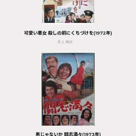
可愛い悪女 殺しの前にくちづけを(1972年)
井上 梅次
男じゃないか 闘志満々(1973年)