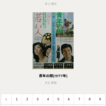
井上 梅次
青年の樹(1977年)
月丘 夢路
1
2
3
4
5
6
7
8
9