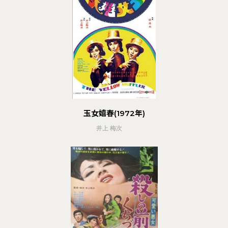
玉女嬉春(1972年)
井上 梅次