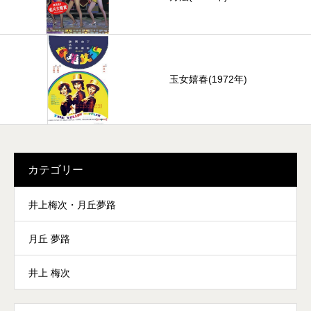
玉女嬉春(1972年)
カテゴリー
井上梅次・月丘夢路
月丘 夢路
井上 梅次