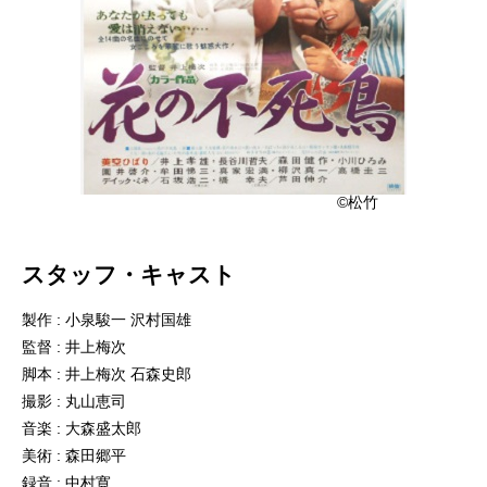
©松竹
スタッフ・キャスト
製作 : 小泉駿一 沢村国雄
監督 : 井上梅次
脚本 : 井上梅次 石森史郎
撮影 : 丸山恵司
音楽 : 大森盛太郎
美術 : 森田郷平
録音 : 中村寛