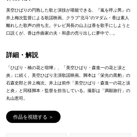
美空ひばりの円熟した歌と演技が堪能できる、『嵐を呼ぶ男』の
井上梅次監督による歌謡映画。クラブ“北斗”のマダム・香は素人
離れした歌声の持ち主。テレビ局長の山上は香を歌手にしようと
口説くが、香は作曲家の夫・和彦の売り出しに夢中で…。
詳細・解説
「ひばり・橋の花と喧嘩」、「美空ひばり・森進一の花と涙と
炎」に続く、美空ひばり主演歌謡映画。脚本は「栄光の黒豹」の
石森史郎と井上梅次。井上は前作「美空ひばり・森進一の花と涙
と炎」と同様脚本・監督を担当している。撮影は「満願旅行」の
丸山恵司。
作品を視聴する ＞