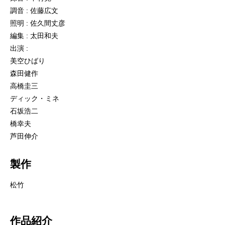
調音 : 佐藤広文
照明 : 佐久間丈彦
編集 : 太田和夫
出演 :
美空ひばり
森田健作
高橋圭三
ディック・ミネ
石坂浩二
橋幸夫
芦田伸介
製作
松竹
作品紹介